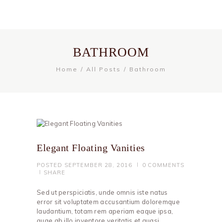
BATHROOM
Home
All Posts
Bathroom
Elegant Floating Vanities
POSTED
SEPTEMBER 28, 2016
0
COMMENTS
SHARE
Sed ut perspiciatis, unde omnis iste natus
error sit voluptatem accusantium doloremque
laudantium, totam rem aperiam eaque ipsa,
quae ab illo inventore veritatis et quasi