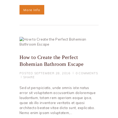
More Info
How to Create the Perfect
Bohemian Bathroom Escape
POSTED
SEPTEMBER 28, 2016
0
COMMENTS
SHARE
Sed ut perspiciatis, unde omnis iste natus
error sit voluptatem accusantium doloremque
laudantium, totam rem aperiam eaque ipsa,
quae ab illo inventore veritatis et quasi
architecto beatae vitae dicta sunt, explicabo.
Nemo enim ipsam voluptatem,…