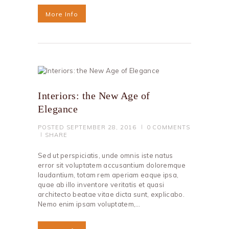
More Info
Interiors: the New Age of
Elegance
POSTED
SEPTEMBER 28, 2016
0
COMMENTS
SHARE
Sed ut perspiciatis, unde omnis iste natus
error sit voluptatem accusantium doloremque
laudantium, totam rem aperiam eaque ipsa,
quae ab illo inventore veritatis et quasi
architecto beatae vitae dicta sunt, explicabo.
Nemo enim ipsam voluptatem,…