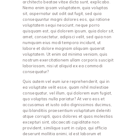
architecto beatae vitae dicta sunt, explicabo.
Nemo enim ipsam voluptatem, quia voluptas
sit, aspernatur aut odit aut fugit, sed quia
consequuntur magni dolores eos, qui ratione
voluptatem sequi nesciunt, neque porro
quisquam est, qui dolorem ipsum, quia dolor sit,
amet, consectetur, adipisci velit, sed quia non
numquam eius modi tempora incidunt, ut
labore et dolore magnam aliquam quaerat
voluptatem. Ut enim ad minima veniam, quis
nostrum exercitationem ullam corporis suscipit
laboriosam, nisi ut aliquid ex ea commodi
consequatur?
Quis autem vel eum iure reprehenderit, qui in
ea voluptate velit esse, quam nihil molestiae
consequatur, vel illum, qui dolorem eum fugiat,
quo voluptas nulla pariatur? At vero eos et
accusamus et iusto odio dignissimos ducimus,
qui blanditiis praesentium voluptatum deleniti
atque corrupti, quos dolores et quas molestias
excepturi sint, obcaecati cupiditate non
provident, similique sunt in culpa, qui officia
deserunt mollitia animi, id est laborum et