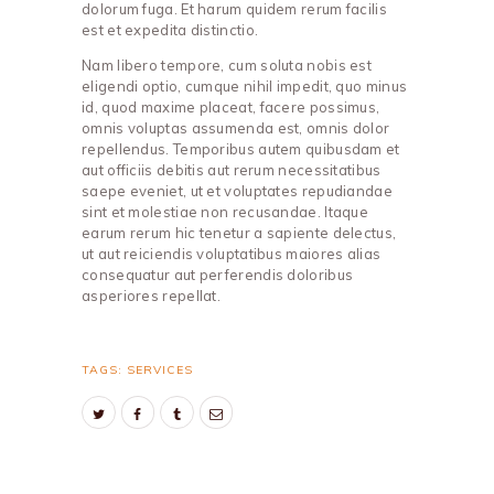
dolorum fuga. Et harum quidem rerum facilis
est et expedita distinctio.
Nam libero tempore, cum soluta nobis est
eligendi optio, cumque nihil impedit, quo minus
id, quod maxime placeat, facere possimus,
omnis voluptas assumenda est, omnis dolor
repellendus. Temporibus autem quibusdam et
aut officiis debitis aut rerum necessitatibus
saepe eveniet, ut et voluptates repudiandae
sint et molestiae non recusandae. Itaque
earum rerum hic tenetur a sapiente delectus,
ut aut reiciendis voluptatibus maiores alias
consequatur aut perferendis doloribus
asperiores repellat.
TAGS:
SERVICES