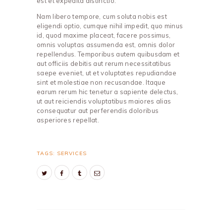
est et expedita distinctio.
Nam libero tempore, cum soluta nobis est
eligendi optio, cumque nihil impedit, quo minus
id, quod maxime placeat, facere possimus,
omnis voluptas assumenda est, omnis dolor
repellendus. Temporibus autem quibusdam et
aut officiis debitis aut rerum necessitatibus
saepe eveniet, ut et voluptates repudiandae
sint et molestiae non recusandae. Itaque
earum rerum hic tenetur a sapiente delectus,
ut aut reiciendis voluptatibus maiores alias
consequatur aut perferendis doloribus
asperiores repellat.
TAGS:
SERVICES