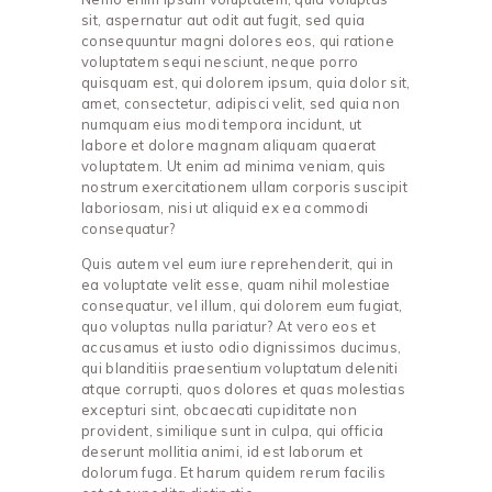
sit, aspernatur aut odit aut fugit, sed quia
consequuntur magni dolores eos, qui ratione
voluptatem sequi nesciunt, neque porro
quisquam est, qui dolorem ipsum, quia dolor sit,
amet, consectetur, adipisci velit, sed quia non
numquam eius modi tempora incidunt, ut
labore et dolore magnam aliquam quaerat
voluptatem. Ut enim ad minima veniam, quis
nostrum exercitationem ullam corporis suscipit
laboriosam, nisi ut aliquid ex ea commodi
consequatur?
Quis autem vel eum iure reprehenderit, qui in
ea voluptate velit esse, quam nihil molestiae
consequatur, vel illum, qui dolorem eum fugiat,
quo voluptas nulla pariatur? At vero eos et
accusamus et iusto odio dignissimos ducimus,
qui blanditiis praesentium voluptatum deleniti
atque corrupti, quos dolores et quas molestias
excepturi sint, obcaecati cupiditate non
provident, similique sunt in culpa, qui officia
deserunt mollitia animi, id est laborum et
dolorum fuga. Et harum quidem rerum facilis