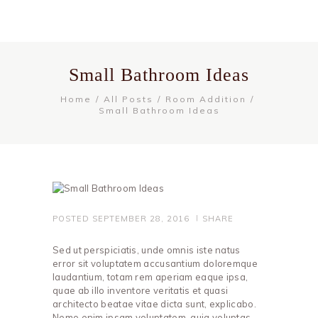
Small Bathroom Ideas
Home
All Posts
Room Addition
Small Bathroom Ideas
POSTED
SEPTEMBER 28, 2016
SHARE
Sed ut perspiciatis, unde omnis iste natus
error sit voluptatem accusantium doloremque
laudantium, totam rem aperiam eaque ipsa,
quae ab illo inventore veritatis et quasi
architecto beatae vitae dicta sunt, explicabo.
Nemo enim ipsam voluptatem, quia voluptas