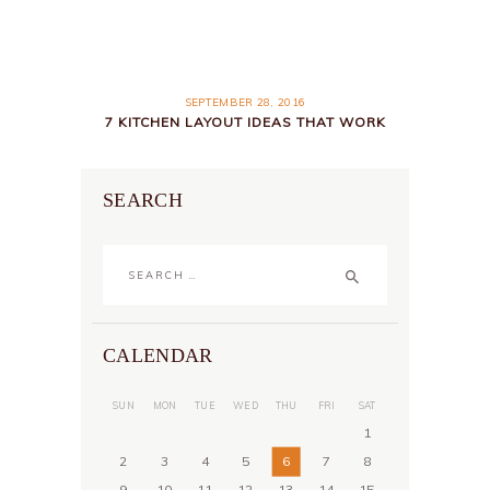
SEPTEMBER 28, 2016
7 KITCHEN LAYOUT IDEAS THAT WORK
SEARCH
Search
for:
CALENDAR
SUN
MON
TUE
WED
THU
FRI
SAT
1
2
3
4
5
6
7
8
9
10
11
12
13
14
15